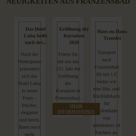
NEUIGKEITEN AUS FRANZENSBAD
Das Hotel
Eröffnung der
Haus-zu-Haus-
Luisa heißt
Kursaison
Transfer
nach der...
2026
Transport
Nach der
Feiern Sie
nach
Winterpause
mit uns das
Franzensbad
präsentiert
233. Jahr der
für nur 1 €
sich das
Eröffnung
bieten wir
Hotel Luisa
der
eine Hin- und
in neuer
Kursaison in
Rückfahrkarte
Form –
Franzensbad.
für
frischer,
MEHR
Aufenthalte
INFORMATIONEN
eleganter
von
und bereit,
mindestens 14
Ihnen noch
Nächten an.
mehr