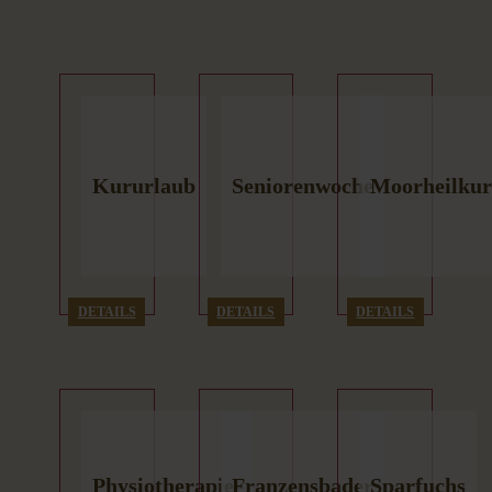
Kururlaub
Seniorenwoche
Moorheilku
DETAILS
DETAILS
DETAILS
Physiotherapie-
Franzensbader
Sparfuchs