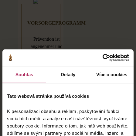
VORSORGEPROGRAMM
Prävention ist
angenehmer und
auch wirksamer als
die Behandlung
bereits entstandener
Souhlas
Detaily
Více o cookies
Probleme. Sofern
Sie unter
irgendwelchen
Tato webová stránka používá cookies
Schmerzen oder
sonstigen
K personalizaci obsahu a reklam, poskytování funkcí
gesundheitlichen
sociálních médií a analýze naší návštěvnosti využíváme
Beschwerden
soubory cookie. Informace o tom, jak náš web používáte,
leiden, aber bisher
sdílíme se svými partnery pro sociální média, inzerci a
noch keine