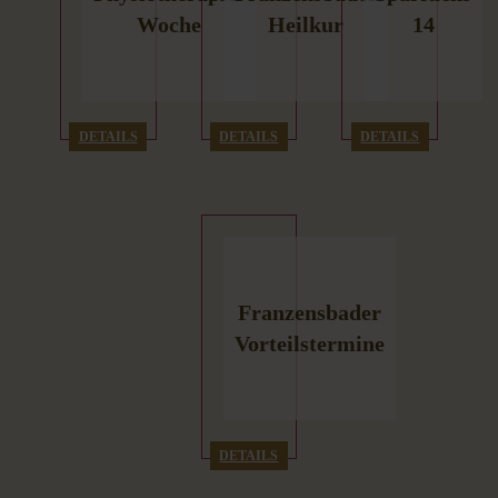
Woche
Heilkur
14
DETAILS
DETAILS
DETAILS
Franzensbader
Vorteilstermine
DETAILS