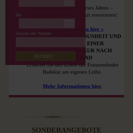
Letzter Aktions­termin dieses Jahres –
verpassen Sie ihn nicht. Jetzt reservieren!
bis:
Mehr Informationen hier »
Anzahl der Nächte:
STÄRKEN SIE IHRE GESUNHEIT UND
KOMMEN SIE ZU EINER
DREIWÖCHINGEN KUR NACH
FRANZENSBAD
Erfahren Sie den Effekt der Franzensbader
Badekur am eigenen Leibe.
Mehr Informationen hier.
SONDERANGEBOTE