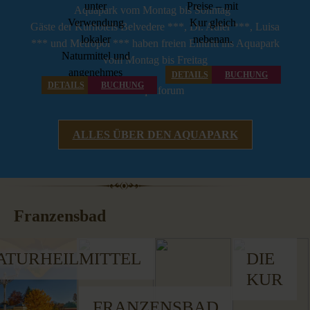
unter
Preise – mit
Aquapark vom Montag bis Sonntag
Verwendung
Kur gleich
Gäste der Kurhotels Belvedere ***, Dr. Adler ***, Luisa
lokaler
nebenan.
*** und Metropol *** haben freien Eintritt ins Aquapark
Naturmittel und
vom Montag bis Freitag
angenehmes
DETAILS
BUCHUNG
DETAILS
BUCHUNG
Ambiente.
ALLES ÜBER DEN AQUAPARK
Franzensbad
ATURHEILMITTEL
DIE
KUR
FRANZENSBAD