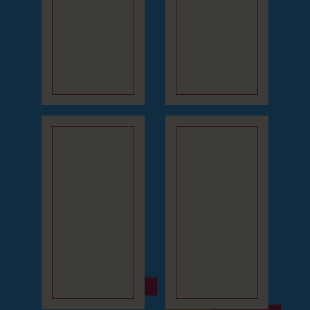
IMPERIAL
BELVEDERE
Tradition,
Langjährige
Eleganz und
Heiltraditionen
Kur-Ruhe im
und einzigartige
Herzen von
Lage des Hotels
Franzensbad.
im Franzensbader
Zentrum und
dennoch inmitten
DETAILS
BUCHUNG
eines ausgedehnte