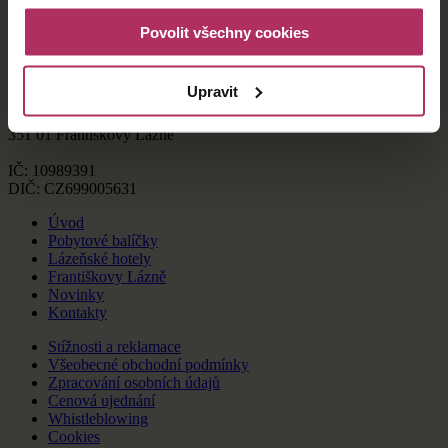
Povolit všechny cookies
Upravit
©2020 - Františkovy Lázně AQUAFORUM a.s.
5. května 106/9
351 01 Františkovy Lázně
IČ: 10989391
DIČ: CZ699005631
Úvod
Pobytové balíčky
Lázeňské hotely
Františkovy Lázně
Novinky
Kontakty
Stížnosti a reklamace
Všeobecné obchodní podmínky
Zpracování osobních údajů
Cenová ujednání
Whistleblowing
Cookies