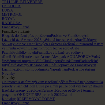
TŘI LILIE
BELVEDERE
Dr. ADLER
LUISA
METROPOL
ROYAL
RADBUZA
Františkovy Lázně
Františkovy Lázně
Blog
Jak do lázní přes pojišťovnu
Podzim ve Františkových
Lázních
Lázně v roce 2026: vědomá investice do zdraví
Dárkové
poukazy
Léto ve Františkových Lázních
Lázeňská klinika
Jarní restart
ve Františkových Lázních
Přírodní léčivé zdroje
Cafe
Pawlik
Prohlídky hotelů
Františkovy Lázně pro rodiny s
dětmi
Léčení
Historie a současnost
Akvapark AQUAFORUM
Volný
čas
Věrnostní program VIP Club
Doporučte nás
Františkolázeňské
listy
Časté dotazy
VIP osobnosti u nás
Doprava do Františkových
Lázní
Flexibilní stornopodmínky
Napsali nám
Podcast
Ke stažení
Novinky
Novinky
Od tradice k datům: výzkum lázeňské péče u ženské neplodnosti
Síla
přírody v lázních
Hotel Luisa po zimní pauze opět vítá hosty
Zahájení
lázeňské sezóny 2026
Rozšiřujeme léčebnou péči
Nové termíny
programu ONKOFIT-SPA pro rok 2026
Ostatní
Kontakty
REZERVOVAT POBYT
Františkovy Lázně