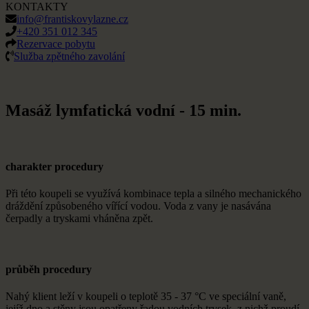
KONTAKTY
info@frantiskovylazne.cz
+420 351 012 345
Rezervace pobytu
Služba zpětného zavolání
Masáž lymfatická vodní - 15 min.
charakter procedury
Při této koupeli se využívá kombinace tepla a silného mechanického
dráždění způsobeného vířící vodou. Voda z vany je nasávána
čerpadly a tryskami vháněna zpět.
průběh procedury
Nahý klient leží v koupeli o teplotě 35 - 37 °C ve speciální vaně,
jejíž dno a stěny jsou opatřeny řadou vodních trysek, z nichž proudí