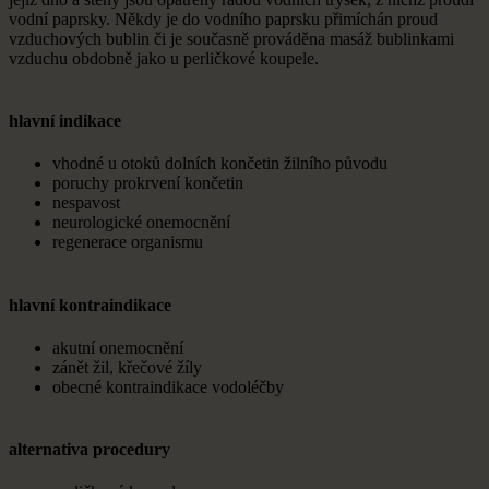
vodní paprsky. Někdy je do vodního paprsku přimíchán proud
vzduchových bublin či je současně prováděna masáž bublinkami
vzduchu obdobně jako u perličkové koupele.
hlavní indikace
vhodné u otoků dolních končetin žilního původu
poruchy prokrvení končetin
nespavost
neurologické onemocnění
regenerace organismu
hlavní kontraindikace
akutní onemocnění
zánět žil, křečové žíly
obecné kontraindikace vodoléčby
alternativa procedury