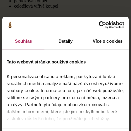
perličková koupel
celotělová vířivá koupel
trvání procedury
15 minut
Souhlas
Detaily
Více o cookies
co si vzít s sebou
Tato webová stránka používá cookies
žádné speciální oblečení ani vybavení
K personalizaci obsahu a reklam, poskytování funkcí
sociálních médií a analýze naší návštěvnosti využíváme
soubory cookie. Informace o tom, jak náš web používáte,
sdílíme se svými partnery pro sociální média, inzerci a
analýzy. Partneři tyto údaje mohou zkombinovat s
Galerie
dalšími informacemi, které jste jim poskytli nebo které
získali v důsledku toho, že používáte jejich služby.