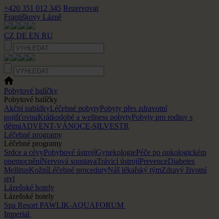
+420 351 012 345
Rezervovat
Františkovy Lázně
CZ
DE
EN
RU
Pobytové balíčky
Pobytové balíčky
Akční nabídky
Léčebné pobyty
Pobyty přes zdravotní
pojišťovnu
Krátkodobé a wellness pobyty
Pobyty pro rodiny s
dětmi
ADVENT-VÁNOCE-SILVESTR
Léčebné programy
Léčebné programy
Srdce a cévy
Pohybové ústrojí
Gynekologie
Péče po onkologickém
onemocnění
Nervová soustava
Trávicí ústrojí
Prevence
Diabetes
Mellitus
Kožní
Léčebné procedury
Náš lékařský tým
Zdravý životní
styl
Lázeňské hotely
Lázeňské hotely
Spa Resort PAWLIK-AQUAFORUM
Imperial