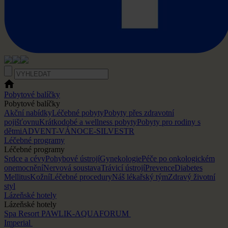
Pobytové balíčky
Pobytové balíčky
Akční nabídky
Léčebné pobyty
Pobyty přes zdravotní
pojišťovnu
Krátkodobé a wellness pobyty
Pobyty pro rodiny s
dětmi
ADVENT-VÁNOCE-SILVESTR
Léčebné programy
Léčebné programy
Srdce a cévy
Pohybové ústrojí
Gynekologie
Péče po onkologickém
onemocnění
Nervová soustava
Trávicí ústrojí
Prevence
Diabetes
Mellitus
Kožní
Léčebné procedury
Náš lékařský tým
Zdravý životní
styl
Lázeňské hotely
Lázeňské hotely
Spa Resort PAWLIK-AQUAFORUM
Imperial