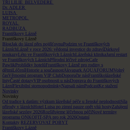
TŘI LILIE
BELVEDERE
Dr. ADLER
LUISA
METROPOL
ROYAL
RADBUZA
Františkovy Lázně
Františkovy Lázně
Blog
Jak do lázní přes pojišťovnu
Podzim ve Františkových
Lázních
Lázně v roce 2026: vědomá investice do zdraví
Dárkové
poukazy
Léto ve Františkových Lázních
Lázeňská klinika
Jarní restart
ve Františkových Lázních
Přírodní léčivé zdroje
Cafe
Pawlik
Prohlídky hotelů
Františkovy Lázně pro rodiny s
dětmi
Léčení
Historie a současnost
Akvapark AQUAFORUM
Volný
čas
Věrnostní program VIP Club
Doporučte nás
Františkolázeňské
listy
Časté dotazy
VIP osobnosti u nás
Doprava do Františkových
Lázní
Flexibilní stornopodmínky
Napsali nám
Podcast
Ke stažení
Novinky
Novinky
Od tradice k datům: výzkum lázeňské péče u ženské neplodnosti
Síla
přírody v lázních
Hotel Luisa po zimní pauze opět vítá hosty
Zahájení
lázeňské sezóny 2026
Rozšiřujeme léčebnou péči
Nové termíny
programu ONKOFIT-SPA pro rok 2026
Ostatní
Kontakty
REZERVOVAT POBYT
Františkovy Lázně