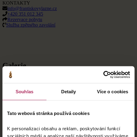
KONTAKTY
info@frantiskovylazne.cz
+420 351 012 345
Rezervace pobytu
Služba zpětného zavolání
Galerie
Souhlas
Detaily
Více o cookies
Tato webová stránka používá cookies
©2020 - Františkovy Lázně AQUAFORUM a.s.
K personalizaci obsahu a reklam, poskytování funkcí
5. května 106/9
sociálních médií a analýze naší návštěvnosti využíváme