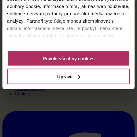
351 01 Františkovy Lázně
soubory cookie. Informace o tom, jak náš web používáte,
IČ: 10989391
sdílíme se svými partnery pro sociální média, inzerci a
DIČ: CZ699005631
analýzy. Partneři tyto údaje mohou zkombinovat s
dalšími informacemi, které jste jim poskytli nebo které
Úvod
Pobytové balíčky
získali v důsledku toho, že používáte jejich služby.
Lázeňské hotely
Františkovy Lázně
Novinky
Kontakty
Povolit všechny cookies
Stížnosti a reklamace
Všeobecné obchodní podmínky
Upravit
Zpracování osobních údajů
Cenová ujednání
Whistleblowing
Cookies