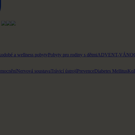
kodobé a wellness pobyty
Pobyty pro rodiny s dětmi
ADVENT-VÁNOC
emocnění
Nervová soustava
Trávicí ústrojí
Prevence
Diabetes Mellitus
Kož