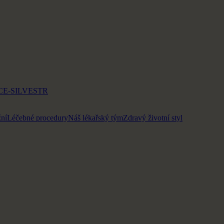
E-SILVESTR
ní
Léčebné procedury
Náš lékařský tým
Zdravý životní styl