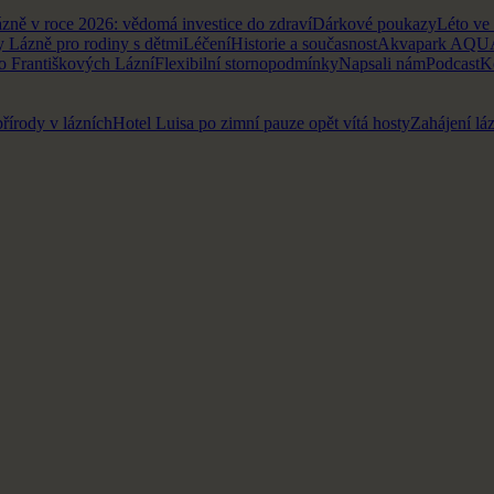
zně v roce 2026: vědomá investice do zdraví
Dárkové poukazy
Léto ve
y Lázně pro rodiny s dětmi
Léčení
Historie a současnost
Akvapark AQ
o Františkových Lázní
Flexibilní stornopodmínky
Napsali nám
Podcast
K
přírody v lázních
Hotel Luisa po zimní pauze opět vítá hosty
Zahájení lá