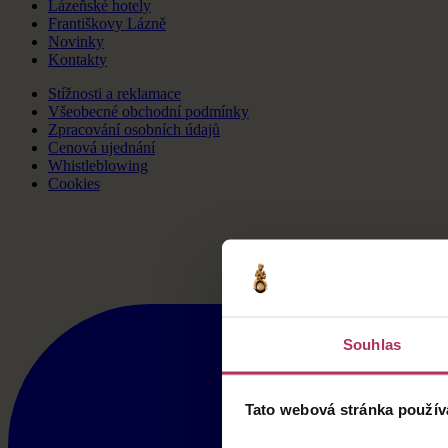
Lázeňské hotely
Františkovy Lázně
Novinky
Kontakty
Stížnosti a reklamace
Všeobecné obchodní podmínky
Zpracování osobních údajů
Cenová ujednání
Whistleblowing
Cookies
Souhlas
Tato webová stránka použív