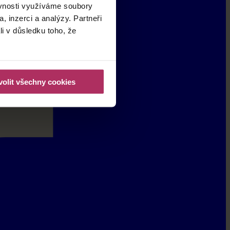
ěvnosti využíváme soubory
, inzerci a analýzy. Partneři
li v důsledku toho, že
olit všechny cookies