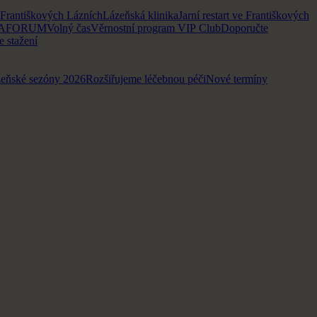
 Františkových Lázních
Lázeňská klinika
Jarní restart ve Františkových
UAFORUM
Volný čas
Věrnostní program VIP Club
Doporučte
e stažení
zeňské sezóny 2026
Rozšiřujeme léčebnou péči
Nové termíny