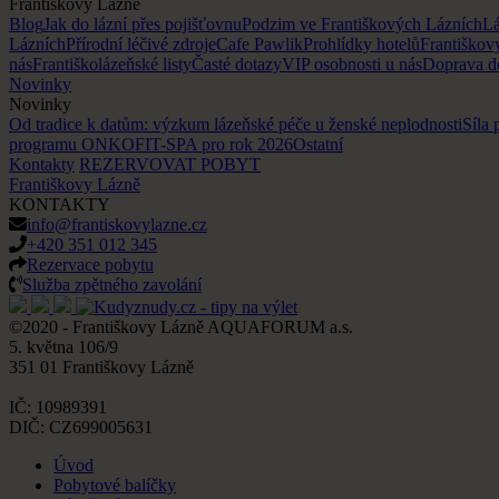
Františkovy Lázně
Blog
Jak do lázní přes pojišťovnu
Podzim ve Františkových Lázních
Lá
Lázních
Přírodní léčivé zdroje
Cafe Pawlik
Prohlídky hotelů
Františkov
nás
Františkolázeňské listy
Časté dotazy
VIP osobnosti u nás
Doprava d
Novinky
Novinky
Od tradice k datům: výzkum lázeňské péče u ženské neplodnosti
Síla 
programu ONKOFIT-SPA pro rok 2026
Ostatní
Kontakty
REZERVOVAT POBYT
Františkovy Lázně
KONTAKTY
info@frantiskovylazne.cz
+420 351 012 345
Rezervace pobytu
Služba zpětného zavolání
©2020 - Františkovy Lázně AQUAFORUM a.s.
5. května 106/9
351 01 Františkovy Lázně
IČ: 10989391
DIČ: CZ699005631
Úvod
Pobytové balíčky