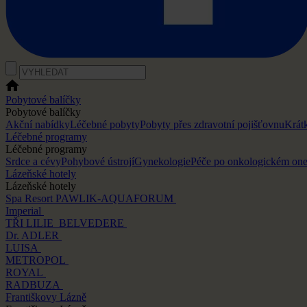
Pobytové balíčky
Pobytové balíčky
Akční nabídky
Léčebné pobyty
Pobyty přes zdravotní pojišťovnu
Krát
Léčebné programy
Léčebné programy
Srdce a cévy
Pohybové ústrojí
Gynekologie
Péče po onkologickém on
Lázeňské hotely
Lázeňské hotely
Spa Resort PAWLIK-AQUAFORUM
Imperial
TŘI LILIE
BELVEDERE
Dr. ADLER
LUISA
METROPOL
ROYAL
RADBUZA
Františkovy Lázně