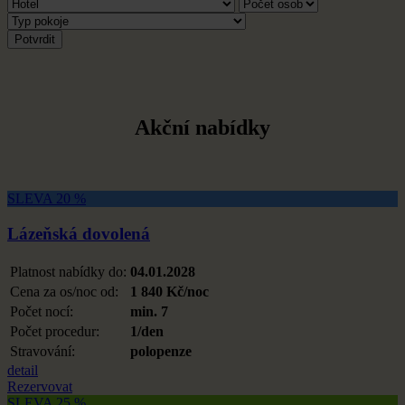
Akční nabídky
SLEVA 20 %
Lázeňská dovolená
Platnost nabídky do:
04.01.2028
Cena za os/noc od:
1 840 Kč/noc
Počet nocí:
min. 7
Počet procedur:
1/den
Stravování:
polopenze
detail
Rezervovat
SLEVA 25 %