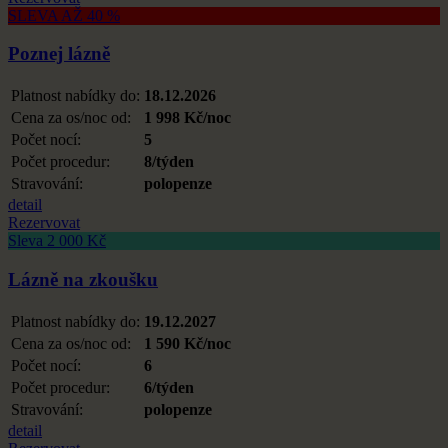
SLEVA AŽ 40 %
Poznej lázně
Platnost nabídky do:
18.12.2026
Cena za os/noc od:
1 998 Kč/noc
Počet nocí:
5
Počet procedur:
8/týden
Stravování:
polopenze
detail
Rezervovat
Sleva 2 000 Kč
Lázně na zkoušku
Platnost nabídky do:
19.12.2027
Cena za os/noc od:
1 590 Kč/noc
Počet nocí:
6
Počet procedur:
6/týden
Stravování:
polopenze
detail