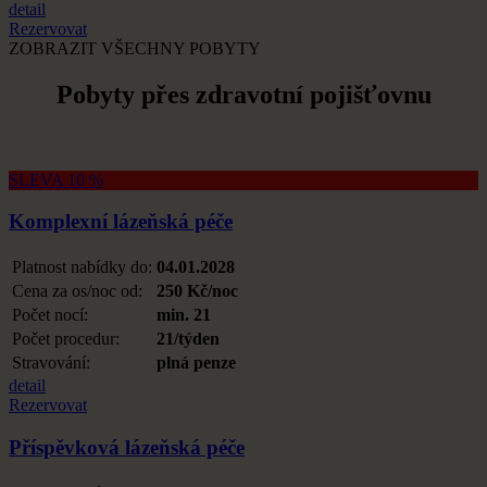
detail
Rezervovat
ZOBRAZIT VŠECHNY POBYTY
Pobyty přes zdravotní pojišťovnu
SLEVA 10 %
Komplexní lázeňská péče
Platnost nabídky do:
04.01.2028
Cena za os/noc od:
250 Kč/noc
Počet nocí:
min. 21
Počet procedur:
21/týden
Stravování:
plná penze
detail
Rezervovat
Příspěvková lázeňská péče