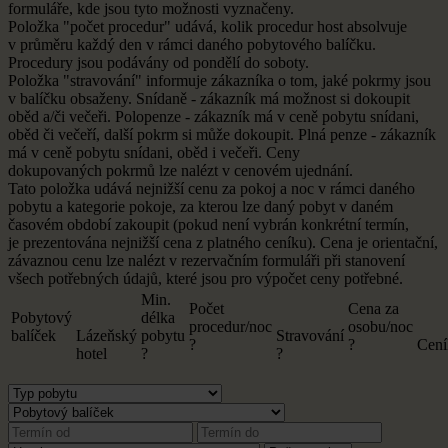
formuláře, kde jsou tyto možnosti vyznačeny.
Položka "počet procedur" udává, kolik procedur host absolvuje
v
průměru každý den v
rámci daného pobytového balíčku.
Procedury jsou podávány od
pondělí do
soboty.
Položka "stravování" informuje zákazníka o
tom, jaké pokrmy jsou
v
balíčku obsaženy. Snídaně - zákazník má možnost si
dokoupit
oběd a/či večeři. Polopenze - zákazník má v
ceně pobytu snídani,
oběd či večeří, další pokrm si
může dokoupit. Plná penze - zákazník
má v
ceně pobytu snídani, oběd i
večeři. Ceny
dokupovaných pokrmů lze nalézt v
cenovém ujednání.
Tato položka udává nejnižší cenu za
pokoj a
noc v
rámci daného
pobytu a
kategorie pokoje, za
kterou lze daný pobyt v
daném
časovém období zakoupit (pokud není vybrán konkrétní termín,
je
prezentována nejnižší cena z
platného ceníku). Cena je
orientační,
závaznou cenu lze nalézt v
rezervačním formuláři při
stanovení
všech potřebných údajů, které jsou pro
výpočet ceny potřebné.
Min.
Počet
Cena za
Pobytový
délka
procedur/noc
osobu/noc
balíček
Lázeňský
pobytu
Stravování
?
?
Cení
hotel
?
?