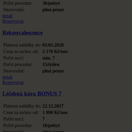
Počet procedur:
36/pobyt
Stravování:
plná penze
detail
Rezervovat
Rekonvalescence
Platnost nabídky do:
03.01.2028
Cena za os/noc od:
2 170 Kč/noc
Počet nocí:
min. 7
Počet procedur:
15/týden
Stravování:
plná penze
detail
Rezervovat
Léčebná kúra BONUS 7
Platnost nabídky do:
22.12.2027
Cena za os/noc od:
1 990 Kč/noc
Počet nocí:
7
Počet procedur:
18/pobyt
Stravování:
plná penze