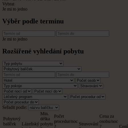
Vybrat
Je mi to jedno
Výběr podle termínu
Je mi to jedno
Rozšířené vyhledání pobytu
Seřadit podle:
Min.
Počet
Cena za
Pobytový
délka
procedur/noc
osobu/noc
balíček
Lázeňský
pobytu
Stravování
?
?
Cení