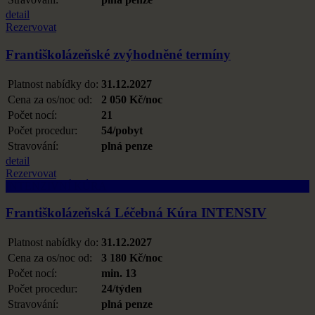
detail
Rezervovat
Františkolázeňské zvýhodněné termíny
Platnost nabídky do:
31.12.2027
Cena za os/noc od:
2 050 Kč/noc
Počet nocí:
21
Počet procedur:
54/pobyt
Stravování:
plná penze
detail
Rezervovat
INTENZIVNÍ KÚRA
Františkolázeňská Léčebná Kúra INTENSIV
Platnost nabídky do:
31.12.2027
Cena za os/noc od:
3 180 Kč/noc
Počet nocí:
min. 13
Počet procedur:
24/týden
Stravování:
plná penze