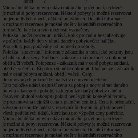
hotel
?
?
Minimální délka pobytu udává minimální počet nocí, na
které
je
možné si
pobyt rezervovat. Některé pobyty je
možné rezervovat
po
jednotlivých dnech, některé po
týdnech. Detailní informace
k
možnosti rezervace je
možné vidět v
kalendáři rezervačního
formuláře, kde jsou tyto možnosti vyznačeny.
Položka "počet procedur" udává, kolik procedur host absolvuje
v
průměru každý den v
rámci daného pobytového balíčku.
Procedury jsou podávány od
pondělí do
soboty.
Položka "stravování" informuje zákazníka o
tom, jaké pokrmy jsou
v
balíčku obsaženy. Snídaně - zákazník má možnost si
dokoupit
oběd a/či večeři. Polopenze - zákazník má v
ceně pobytu snídani,
oběd či večeří, další pokrm si
může dokoupit. Plná penze - zákazník
má v
ceně pobytu snídani, oběd i
večeři. Ceny
dokupovaných pokrmů lze nalézt v
cenovém ujednání.
Tato položka udává nejnižší cenu za
pokoj a
noc v
rámci daného
pobytu a
kategorie pokoje, za
kterou lze daný pobyt v
daném
časovém období zakoupit (pokud není vybrán konkrétní termín,
je
prezentována nejnižší cena z
platného ceníku). Cena je
orientační,
závaznou cenu lze nalézt v
rezervačním formuláři při
stanovení
všech potřebných údajů, které jsou pro
výpočet ceny potřebné.
Minimální délka pobytu udává minimální počet nocí, na
které
je
možné si
pobyt rezervovat. Některé pobyty je
možné rezervovat
po
jednotlivých dnech, některé po
týdnech. Detailní informace
k
možnosti rezervace je
možné vidět v
kalendáři rezervačního