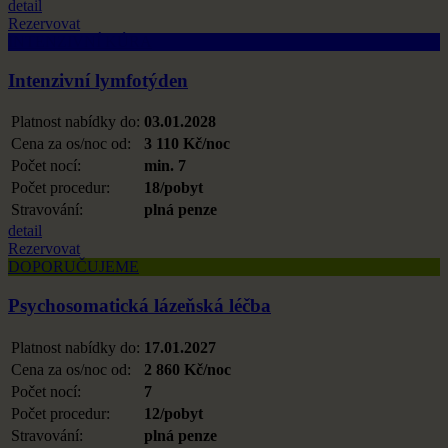
detail
Rezervovat
INTENZIVNÍ KÚRA
Intenzivní lymfotýden
Platnost nabídky do:
03.01.2028
Cena za os/noc od:
3 110 Kč/noc
Počet nocí:
min. 7
Počet procedur:
18/pobyt
Stravování:
plná penze
detail
Rezervovat
DOPORUČUJEME
Psychosomatická lázeňská léčba
Platnost nabídky do:
17.01.2027
Cena za os/noc od:
2 860 Kč/noc
Počet nocí:
7
Počet procedur:
12/pobyt
Stravování:
plná penze