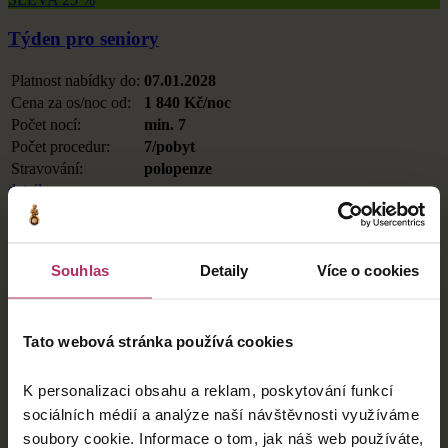
Týden pro seniory
Platnost nabídky do:
07.01.2028
Cena za os/noc od:
1 840 Kč/noc
Počet nocí:
min. 7
Počet procedur:
7/pobyt
Stravování:
polopenze
detail
Rezervovat
SLEVA AŽ 40 %
Poznej lázně
Souhlas
Detaily
Více o cookies
Platnost nabídky do:
18.12.2026
Cena za os/noc od:
1 998 Kč/noc
Tato webová stránka používá cookies
Počet nocí:
5
Počet procedur:
8/týden
K personalizaci obsahu a reklam, poskytování funkcí
Stravování:
polopenze
sociálních médií a analýze naší návštěvnosti využíváme
detail
Rezervovat
soubory cookie. Informace o tom, jak náš web používáte,