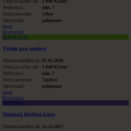
Cena za os/noc od:
1 840 Kč/noc
Počet nocí:
min. 7
Počet procedur:
1/den
Stravování:
polopenze
detail
Rezervovat
SLEVA 25 %
Týden pro seniory
Platnost nabídky do:
07.01.2028
Cena za os/noc od:
1 840 Kč/noc
Počet nocí:
min. 7
Počet procedur:
7/pobyt
Stravování:
polopenze
detail
Rezervovat
NOVINKA
Slatinná léčebná kúra
Platnost nabídky do:
31.12.2027