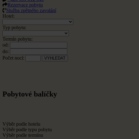
Rezervace pobytu
Služba zpětného zavolání
Hotel:
Typ pobytu:
Termín pobytu:
od:
do:
Počet nocí:
Pobytové balíčky
Výběr podle hotelu
Výběr podle typu pobytu
Výběr podle termínu