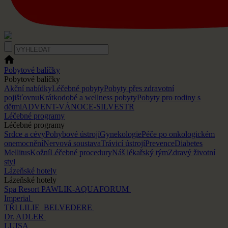
Pobytové balíčky
Pobytové balíčky
Akční nabídky
Léčebné pobyty
Pobyty přes zdravotní
pojišťovnu
Krátkodobé a wellness pobyty
Pobyty pro rodiny s
dětmi
ADVENT-VÁNOCE-SILVESTR
Léčebné programy
Léčebné programy
Srdce a cévy
Pohybové ústrojí
Gynekologie
Péče po onkologickém
onemocnění
Nervová soustava
Trávicí ústrojí
Prevence
Diabetes
Mellitus
Kožní
Léčebné procedury
Náš lékařský tým
Zdravý životní
styl
Lázeňské hotely
Lázeňské hotely
Spa Resort PAWLIK-AQUAFORUM
Imperial
TŘI LILIE
BELVEDERE
Dr. ADLER
LUISA