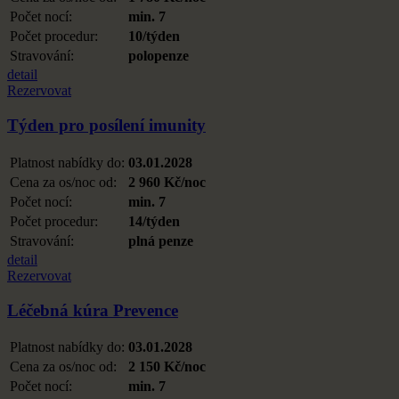
Počet nocí:
min. 7
Počet procedur:
10/týden
Stravování:
polopenze
detail
Rezervovat
Týden pro posílení imunity
Platnost nabídky do:
03.01.2028
Cena za os/noc od:
2 960 Kč/noc
Počet nocí:
min. 7
Počet procedur:
14/týden
Stravování:
plná penze
detail
Rezervovat
Léčebná kúra Prevence
Platnost nabídky do:
03.01.2028
Cena za os/noc od:
2 150 Kč/noc
Počet nocí:
min. 7