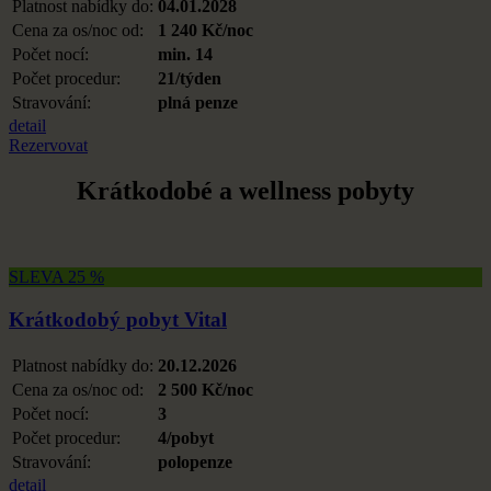
Platnost nabídky do:
04.01.2028
Cena za os/noc od:
1 240 Kč/noc
Počet nocí:
min. 14
Počet procedur:
21/týden
Stravování:
plná penze
detail
Rezervovat
Krátkodobé a wellness pobyty
SLEVA 25 %
Krátkodobý pobyt Vital
Platnost nabídky do:
20.12.2026
Cena za os/noc od:
2 500 Kč/noc
Počet nocí:
3
Počet procedur:
4/pobyt
Stravování:
polopenze
detail