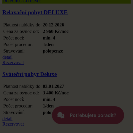
DOPORUČUJEME
Relaxační pobyt DELUXE
Platnost nabídky do:
20.12.2026
Cena za os/noc od:
2 960 Kč/noc
Počet nocí:
min. 4
Počet procedur:
1/den
Stravování:
polopenze
detail
Rezervovat
Sváteční pobyt Deluxe
Platnost nabídky do:
03.01.2027
Cena za os/noc od:
3 400 Kč/noc
Počet nocí:
min. 4
Počet procedur:
1/den
Stravování:
polopenze
detail
Rezervovat