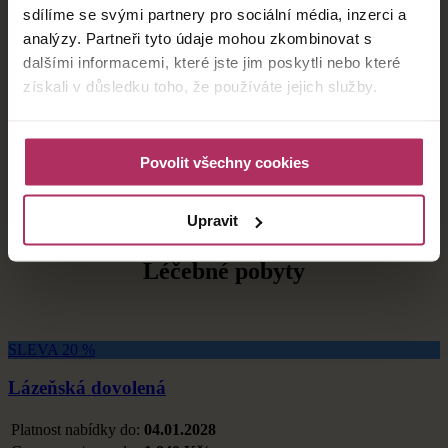
SLEVA AŽ 20 %
sdílíme se svými partnery pro sociální média, inzerci a
analýzy. Partneři tyto údaje mohou zkombinovat s
Léčebná kúra BONUS14
dalšími informacemi, které jste jim poskytli nebo které
Platnost nabídky do:
04.01.2028
získali v důsledku toho, že používáte jejich služby.
Cena za os/noc od:
1 592 Kč/noc
Počet nocí:
14
Počet procedur:
36/pobyt
Povolit všechny cookies
Stravování:
plná penze
detail
Rezervovat
Upravit
ZOBRAZIT VŠECHNY POBYTY
Léčebné pobyty
SLEVA 20 %
Lázeňská dovolená
Platnost nabídky do:
04.01.2028