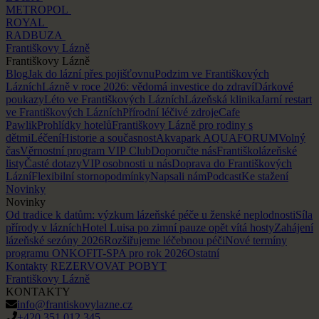
METROPOL
ROYAL
RADBUZA
Františkovy Lázně
Františkovy Lázně
Blog
Jak do lázní přes pojišťovnu
Podzim ve Františkových
Lázních
Lázně v roce 2026: vědomá investice do zdraví
Dárkové
poukazy
Léto ve Františkových Lázních
Lázeňská klinika
Jarní restart
ve Františkových Lázních
Přírodní léčivé zdroje
Cafe
Pawlik
Prohlídky hotelů
Františkovy Lázně pro rodiny s
dětmi
Léčení
Historie a současnost
Akvapark AQUAFORUM
Volný
čas
Věrnostní program VIP Club
Doporučte nás
Františkolázeňské
listy
Časté dotazy
VIP osobnosti u nás
Doprava do Františkových
Lázní
Flexibilní stornopodmínky
Napsali nám
Podcast
Ke stažení
Novinky
Novinky
Od tradice k datům: výzkum lázeňské péče u ženské neplodnosti
Síla
přírody v lázních
Hotel Luisa po zimní pauze opět vítá hosty
Zahájení
lázeňské sezóny 2026
Rozšiřujeme léčebnou péči
Nové termíny
programu ONKOFIT-SPA pro rok 2026
Ostatní
Kontakty
REZERVOVAT POBYT
Františkovy Lázně
KONTAKTY
info@frantiskovylazne.cz
+420 351 012 345