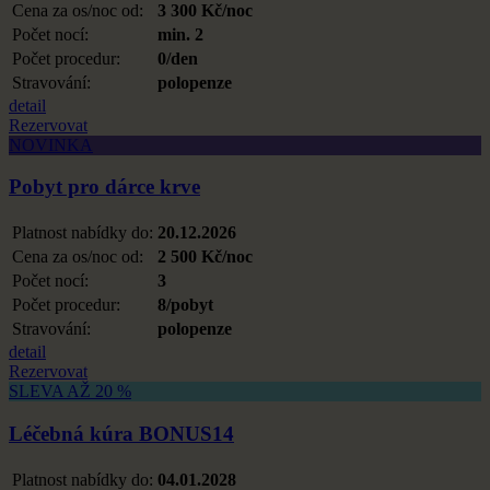
Cena za os/noc od:
3 300 Kč/noc
Počet nocí:
min. 2
Počet procedur:
0/den
Stravování:
polopenze
detail
Rezervovat
NOVINKA
Pobyt pro dárce krve
Platnost nabídky do:
20.12.2026
Cena za os/noc od:
2 500 Kč/noc
Počet nocí:
3
Počet procedur:
8/pobyt
Stravování:
polopenze
detail
Rezervovat
SLEVA AŽ 20 %
Léčebná kúra BONUS14
Platnost nabídky do:
04.01.2028