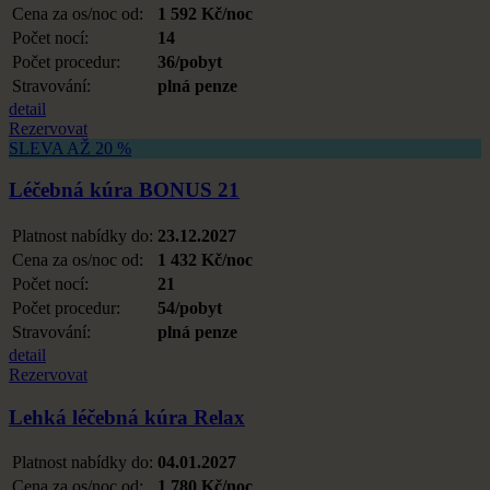
Cena za os/noc od:
1 592 Kč/noc
Počet nocí:
14
Počet procedur:
36/pobyt
Stravování:
plná penze
detail
Rezervovat
SLEVA AŽ 20 %
Léčebná kúra BONUS 21
Platnost nabídky do:
23.12.2027
Cena za os/noc od:
1 432 Kč/noc
Počet nocí:
21
Počet procedur:
54/pobyt
Stravování:
plná penze
detail
Rezervovat
Lehká léčebná kúra Relax
Platnost nabídky do:
04.01.2027
Cena za os/noc od:
1 780 Kč/noc