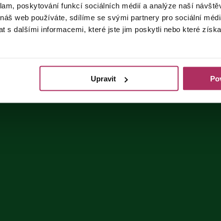
klam, poskytování funkcí sociálních médií a analýze naší návšt
 náš web používáte, sdílíme se svými partnery pro sociální média
 s dalšími informacemi, které jste jim poskytli nebo které získa
Upravit
Pov