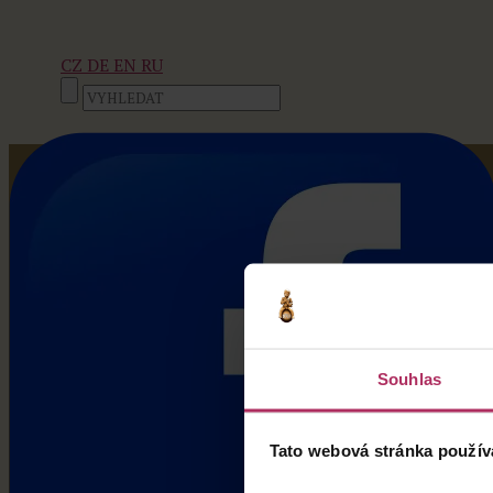
CZ
DE
EN
RU
Souhlas
Tato webová stránka použív