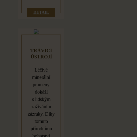
DETAIL
TRÁVICÍ
ÚSTROJÍ
Léčivé
minerální
prameny
dokáží
s
lidským
zažíváním
zázraky. Díky
tomuto
přírodnímu
bohatství