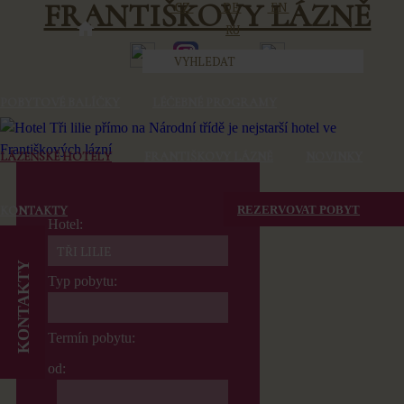
FRANTIŠKOVY LÁZNĚ
CZ
DE
EN
RU
POBYTOVÉ BALÍČKY
LÉČEBNÉ PROGRAMY
LÁZEŇSKÉ HOTELY
FRANTIŠKOVY LÁZNĚ
NOVINKY
KONTAKTY
REZERVOVAT POBYT
Hotel:
KONTAKTY
Typ pobytu:
Termín pobytu:
od: