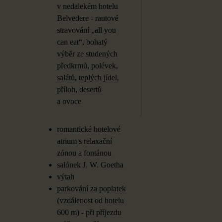
v
nedalekém hotelu
Belvedere - rautové
stravování „all you
can eat“, bohatý
výběr ze
studených
předkrmů, polévek,
salátů, teplých jídel,
příloh, desertů
a
ovoce
romantické hotelové
atrium s
relaxační
zónou a
fontánou
salónek J. W. Goetha
výtah
parkování za
poplatek
(vzdálenost od
hotelu
600 m) - při
příjezdu