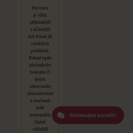
Prevence
je
vždy
příjemnější
a
účinnější
než řešení již
vzniklých
problémů.
Pokud trpíte
jakýmikoliv
bolestmi či
jiným
zdravotním
diskomfortem
a
současně
ještě
nepropuklo
žádné
vážnější