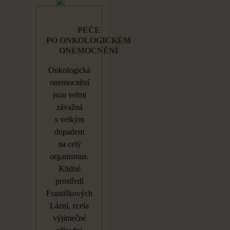
PÉČE
PO
ONKOLOGICKÉM
ONEMOCNĚNÍ
Onkologická
onemocnění
jsou velmi
závažná
s
velkým
dopadem
na
celý
organismus.
Klidné
prostředí
Františkových
Lázní, zcela
výjimečné