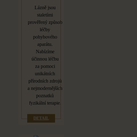
Lázně jsou
staletími
prověřený způsob
léčby
pohybového
aparátu.
Nabízíme
účinnou léčbu
za
pomoci
unikátních
přírodních zdrojů
a
nejmodernějších
poznatků
fyzikální terapie.
DETAIL