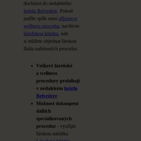
docházet do
nedalekého
hotelu Belvedere
. Pokud
patříte spíše mezi
příznivce
wellness procedur
, navštivte
lázeňskou kliniku
, kde
si
můžete objednat širokou
škálu nabízených procedur.
Veškeré lázeňské
a
wellness
procedury probíhají
v
nedalekém
hotelu
Belvedere
Možnost dokoupení
dalších
specializovaných
procedur
- využijte
širokou nabídku