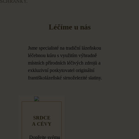
SCHRÁNKY.
Léčíme u nás
Jsme specialisté na tradiční lázeňskou
léčebnou kúru s využitím výhradně
místních přírodních léčivých zdrojů a
exkluzivní poskytovatel originální
františkolázeňské sirnoželezité slatiny.
SRDCE
A
CÉVY
Dopřejte svému