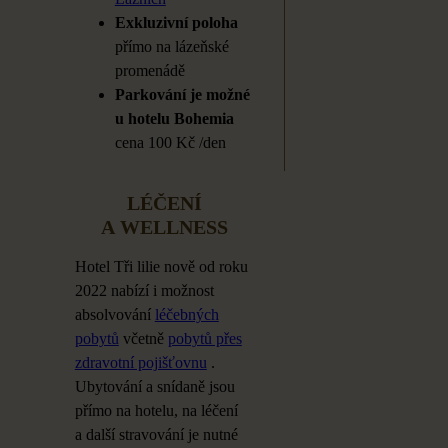
Exkluzivní poloha
přímo na
lázeňské
promenádě
Parkování je
možné
u
hotelu Bohemia
cena 100
Kč /den
LÉČENÍ
A
WELLNESS
Hotel Tři lilie nově od
roku
2022 nabízí i
možnost
absolvování
léčebných
pobytů
včetně
pobytů přes
zdravotní pojišťovnu
.
Ubytování a
snídaně jsou
přímo na
hotelu, na
léčení
a
další stravování je
nutné