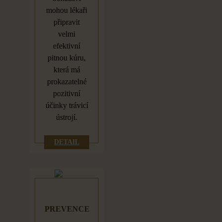
mohou lékaři
připravit
velmi
efektivní
pitnou kúru,
která má
prokazatelné
pozitivní
účinky trávicí
ústrojí.
DETAIL
PREVENCE