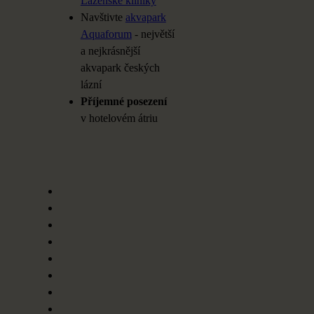
Lázeňské kliniky
Navštivte
akvapark
Aquaforum
- největší
a
nejkrásnější
akvapark českých
lázní
Příjemné posezení
v
hotelovém átriu