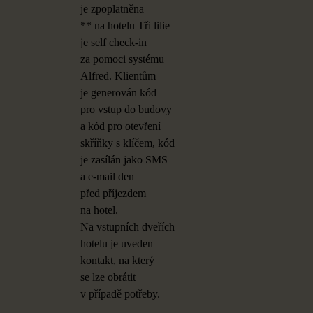
je
zpoplatněna
** na
hotelu Tři lilie
je
self check-in
za
pomoci systému
Alfred. Klientům
je
generován kód
pro
vstup do
budovy
a
kód pro
otevření
skříňky s
klíčem, kód
je
zasílán jako SMS
a
e-mail den
před
příjezdem
na
hotel.
Na
vstupních dveřích
hotelu je
uveden
kontakt, na
který
se
lze obrátit
v
případě potřeby.