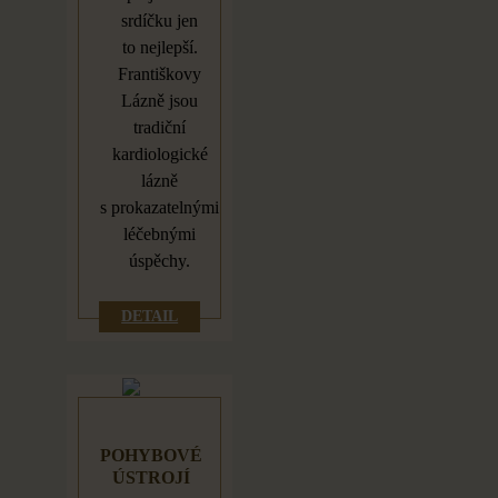
srdíčku jen
to
nejlepší.
Františkovy
Lázně jsou
tradiční
kardiologické
lázně
s
prokazatelnými
léčebnými
úspěchy.
DETAIL
POHYBOVÉ
ÚSTROJÍ