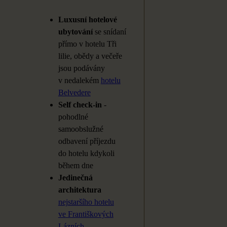
Luxusní hotelové
ubytování
se
snídaní
přímo v
hotelu Tři
lilie, obědy a
večeře
jsou podávány
v
nedalekém
hotelu
Belvedere
Self check-in
-
pohodlné
samoobslužné
odbavení příjezdu
do
hotelu kdykoli
během dne
Jedinečná
architektura
nejstaršího hotelu
ve
Františkových
Lázních