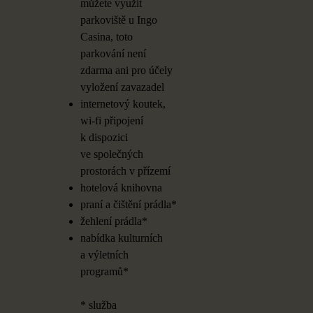
můžete využít
parkoviště u
Ingo
Casina, toto
parkování není
zdarma ani pro
účely
vyložení zavazadel
internetový koutek,
wi-fi připojení
k
dispozici
ve
společných
prostorách v
přízemí
hotelová knihovna
praní a
čištění prádla*
žehlení prádla*
nabídka kulturních
a
výletních
programů*
* služba