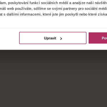
klam, poskytování funkcí sociálních médií a analýze naší návšt
 náš web používáte, sdílíme se svými partnery pro sociální média
 s dalšími informacemi, které jste jim poskytli nebo které získa
Upravit
Pov