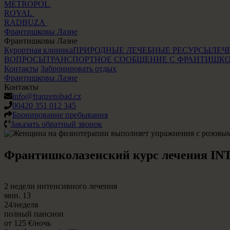
METROPOL
ROYAL
RADBUZA
Франтишковы Лазне
Франтишковы Лазне
Курортная клиника
ПРИРОДНЫЕ ЛЕЧЕБНЫЕ РЕСУРСЫ
ЛЕЧ
ВОПРОСЫ
ТРАНСПОРТНОЕ СООБЩЕНИЕ С ФРАНТИШК
Контакты
Забронировать отдых
Франтишковы Лазне
Контакты
info@franzensbad.cz
00420 351 012 345
Бронирование пребывания
Заказать обратный звонок
Франтишколазенский курс лечения IN
2 недели интенсивного лечения
мин. 13
24/неделя
полный пансион
от 125 €/ночь