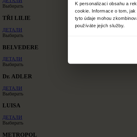
ДЕТАЛИ
K personalizaci obsahu a re
Выбирать
cookie. Informace o tom, jak
TŘI LILIE
tyto údaje mohou zkombinovat
používáte jejich služby.
ДЕТАЛИ
Выбирать
BELVEDERE
ДЕТАЛИ
Выбирать
Dr. ADLER
ДЕТАЛИ
Выбирать
LUISA
ДЕТАЛИ
Выбирать
METROPOL