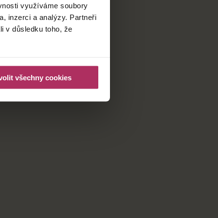
ěvnosti využíváme soubory
, inzerci a analýzy. Partneři
li v důsledku toho, že
olit všechny cookies