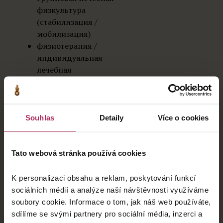
физкультура
(стабилизация /
мобилизация)
физиотерапия /
индивидуальная
лечебная
физкультура
магнитотерапия,
диадинамик,
ультразвук
Souhlas
Detaily
Více o cookies
углекислая,
Tato webová stránka používá cookies
жемчужная, общая
гидромассажная
K personalizaci obsahu a reklam, poskytování funkcí
ванна или
sociálních médií a analýze naší návštěvnosti využíváme
подводный массаж
soubory cookie. Informace o tom, jak náš web používáte,
карбокситерапия
sdílíme se svými partnery pro sociální média, inzerci a
классический /