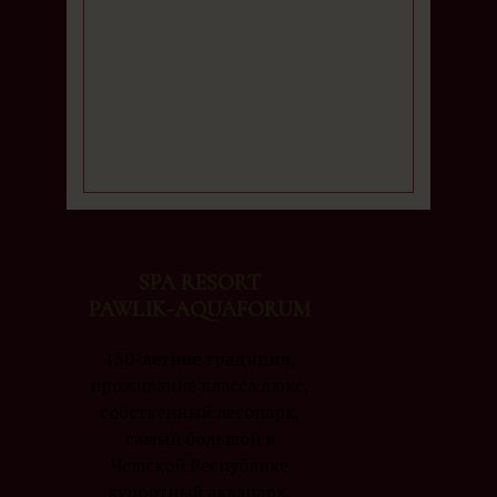
SPA RESORT
PAWLIK‑AQUAFORUM
150-летние традиции,
проживание класса люкс,
собственный лесопарк,
самый большой в
Чешской Республике
курортный аквапарк,