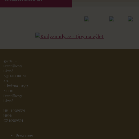
©2020 -
Františkovy
Lázně
AQUAFORUM
a.s.
5. května 106/9
351 01
Františkovy
Lázně
ИН: 10989391
ИНН:
CZ10989391
Введение