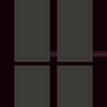
IMPERIAL
TŘI LILIE
Традиции,
Один из
изящество и
первых спа-
курортное
отелей во
спокойствие в
Франтишковых
самом сердце
Лазнях.
Франтишковых
Лазней.
ДЕТАЛИ
БРОНИРОВАНИЕ
ДЕТАЛИ
БРОНИРОВАНИЕ
BELVEDERE
DR.
ADLER
Многолетние
лечебные
традиции и
уникальное