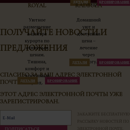
ДЕТАЛИ
БРОНИРОВАНИЕ
истории.
ROYAL
RADBUZA
Уютное
Домашний
размещение
уют и
ПОЛУЧАЙТЕ НОВОСТИ И
в центре
доступная
курорта по
цена –
ПРЕДЛОЖЕНИЯ
отличным
лечение
ценам.
через
Тишина,
дорогу.
ДЕТАЛИ
БРОНИРОВАНИЕ
комфорт и
СПАСИБО ЗА ВАШ АДРЕС ЭЛЕКТРОННОЙ
доступный
ДЕТАЛИ
БРОНИРОВАНИЕ
ПОЧТЫ.
уход.
ЭТОТ АДРЕС ЭЛЕКТРОННОЙ ПОЧТЫ УЖЕ
ЗАРЕГИСТРИРОВАН.
ЗАКАЖИТЕ БЕСПЛАТНУЮ
РАССЫЛКУ НОВОСТЕЙ ПО
ПОДПИСАТЬСЯ
ЭЛЕКТРОННОЙ ПОЧТЕ.