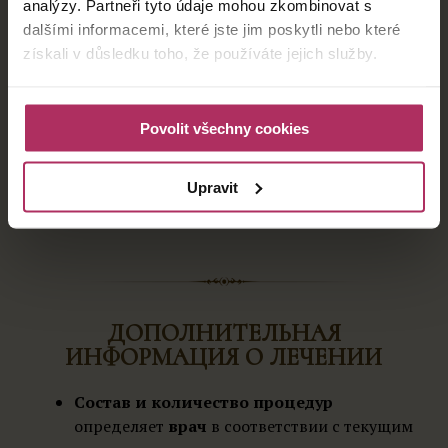
analýzy. Partneři tyto údaje mohou zkombinovat s
рефлекторный
dalšími informacemi, které jste jim poskytli nebo které
массаж, мягкие
získali v důsledku toho, že používáte jejich služby.
техники
Povolit všechny cookies
ВЫБЕРИТЕ ПРОГРАММУ
Upravit
ДОПОЛНИТЕЛЬНАЯ
ИНФОРМАЦИЯ О ЛЕЧЕНИИ
Состав и количество процедур
определяет
врач
в соответствии с текущим