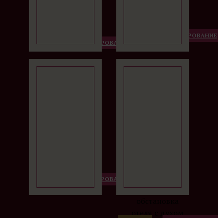
местоположение
отеля в центре
Франтишковых
ДЕТАЛИ
БРОНИРОВАНИЕ
ДЕТАЛИ
БРОНИРОВАНИЕ
Лазней.
LUISA
METROPOL
Качественное
лечение с
использованием
местных
природных
лечебных
ресурсов и
ДЕТАЛИ
БРОНИРОВАНИЕ
приятная
обстановка
отеля с духом