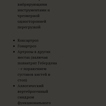
вибрирующими
инструментами и
чрезмерной
односторонней
перегрузкой
Коксартроз
Гонартроз
Артрозы в других
местах (включая
полиатрит Гебердена
– с поражением
суставов кистей и
стоп)
Аллогический
вертеброгенный
синдром
функционального