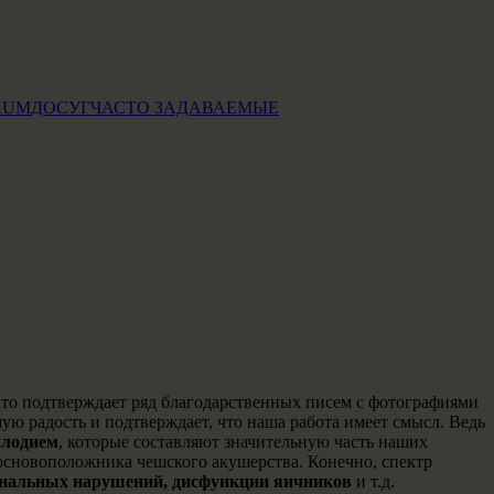
RUM
ДОСУГ
ЧАСТО ЗАДАВАЕМЫЕ
Это подтверждает ряд благодарственных писем с фотографиями
ю радость и подтверждает, что наша работа имеет смысл. Ведь
плодием
, которые составляют значительную часть наших
 основоположника чешского акушерства. Конечно, спектр
нальных нарушений, дисфункции яичников
и т.д.