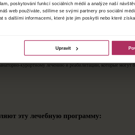
klam, poskytování funkcí sociálních médií a analýze naší návšt
 náš web používáte, sdílíme se svými partnery pro sociální média
етствии с текущим состоянием здоровья пациента в ходе первичн
 s dalšími informacemi, které jste jim poskytli nebo které získa
олнительных лечебных процедур в неделю
.
овной процедуры в день
.
ся специалисты курортных отелей:
Upravit
Pov
роходить под наблюдением специалистов в специализированных 
анаторно-курортному лечению и реабилитации, которые могут б
ляют эту лечебную программу: