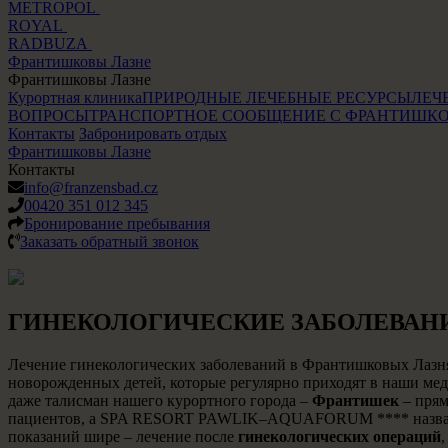
METROPOL
ROYAL
RADBUZA
Франтишковы Лазне
Франтишковы Лазне
Курортная клиника
ПРИРОДНЫЕ ЛЕЧЕБНЫЕ РЕСУРСЫ
ЛЕЧ
ВОПРОСЫ
ТРАНСПОРТНОЕ СООБЩЕНИЕ С ФРАНТИШК
Контакты
Забронировать отдых
Франтишковы Лазне
Контакты
info@franzensbad.cz
00420 351 012 345
Бронирование пребывания
Заказать обратный звонок
ГИНЕКОЛОГИЧЕСКИЕ ЗАБОЛЕВАН
Лечение гинекологических заболеваний в Франтишковых Лазн
новорожденных детей, которые регулярно приходят в наши мед
даже талисман нашего курортного города –
Франтишек
– прям
пациентов, а SPA RESORT PAWLIK–AQUAFORUM **** назван
показаний шире – лечение после
гинекологических операций