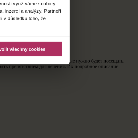
ěvnosti využíváme soubory
, inzerci a analýzy. Partneři
ого медосмотра.
li v důsledku toho, že
olit všechny cookies
медицинских учреждениях, которые нужно будет посещать.
ыть препятствием для лечения. Их подробное описание