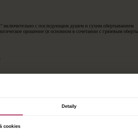
и“ включительно с последующим душем и сухим обертыванием
логическое орошение (в основном в сочетании с грязевым оберт
и
Detaily
á cookies
 О ЛЕЧЕНИИ