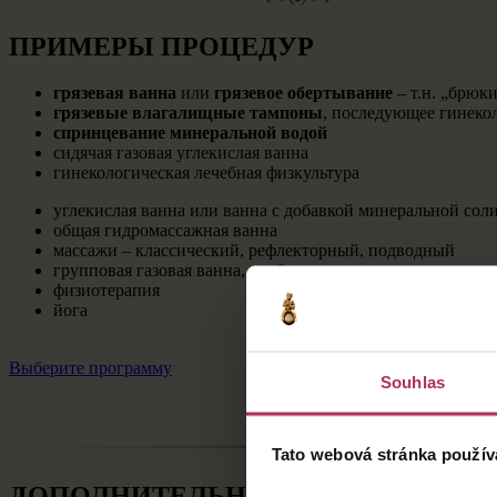
ПРИМЕРЫ ПРОЦЕДУР
грязевая ванна
или
грязевое обертывание
– т.н. „брюк
грязевые влагалищные тампоны
, последующее гинеко
спринцевание минеральной водой
сидячая газовая углекислая ванна
гинекологическая лечебная физкультура
углекислая ванна или ванна с добавкой минеральной сол
общая гидромассажная ванна
массажи – классический, рефлекторный, подводный
групповая газовая ванна, карбокситерапия
физиотерапия
йога
Выберите программу
Souhlas
Tato webová stránka použív
ДОПОЛНИТЕЛЬНАЯ ИНФОРМАЦИЯ