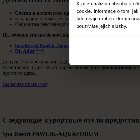
K personalizaci obsahu a re
cookie. Informace o tom, jak
Состав и количество процедур
определяет
врач
в соотв
tyto údaje mohou zkombinovat
Как правило, план лечения включает
18 основных и доп
Пациентам рекомендуется принимать не более
одной осн
používáte jejich služby.
На лечении гинекологических заболеваний специализируют
Spa Resort Pawlik–Aquaforum ****
Dr. Adler ***
Допускается проживание в других отелях, но лечение будет п
Естественно, существуют определенные
противопоказания
к с
прочтите
здесь
.
Выберите программу
Следующие курортные отели предостав
Spa Resort PAWLIK‑AQUAFORUM