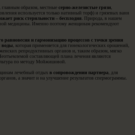
, главным образом, местные
серно-железистые грязи
,
вления используется только нативный торф) и грязевых ванн
ижает риск стерильности – бесплодия
. Природа, в нашем
ивной медицины. Именно поэтому женщинам рекомендуют
го равновесия и гармонизацию процессов с точки зрения
 воды
, которая применяется для гинекологических орошений,
женских репродуктивных органов и, таким образом, мягко
Неотъемлемой составляющей плана лечения являются
ультура по методу Мойжишовой.
енщинам лечебный отдых
в сопровождении партнера
, для
ганов, а значит и на улучшение результатов спермограммы.