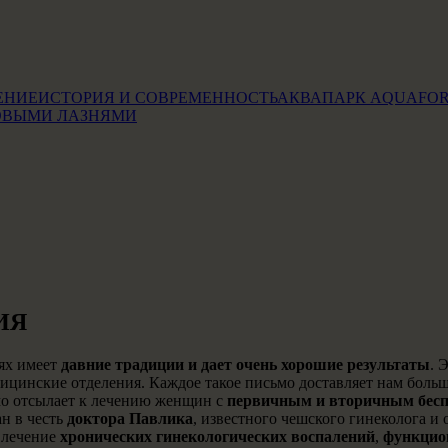
ЕНИЕ
ИСТОРИЯ И СОВРЕМЕННОСТЬ
АКВАПАРК AQUAFO
ОВЫМИ ЛАЗНЯМИ
ИЯ
ях имеет
давние традиции и дает очень хорошие результаты
. 
ицинские отделения. Каждое такое письмо доставляет нам большу
о отсылает к лечению женщин с
первичным и вторичным бес
 в честь
доктора Павлика
, известного чешского гинеколога и
, лечение
хронических гинекологических воспалений
,
функцио