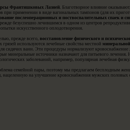
урсы Франтишковых Лазней
. Благотворное влияние оказывают
при применении в виде вагинальных тампонов (для их пригото
ование послеоперационных и поствоспалительных спаек и сн
 прежде безуспешно лечившимся в одном из центров репродукт
попытки искусственного оплодотворения.
елью, прежде всего,
восстановление физического и психическо
 грязей используются лечебные свойства местной
минеральной
для сидячих ванн. Эти процедуры нормализуют кровоснабжение 
рые минеральные источники назначают для питьевого лечения. 
ологических заболеваний, например, популярная лечебная физк
проблема семейной пары, поэтому мы предлагаем бесплодным ж
, нацеленную на улучшение кровоснабжения мужских половых ор