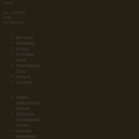
Lázně
ИН: 10989391
ИНН:
CZ10989391
Введение
Программы
отдыха
Курортные
отели
Франтишковы
Лазне
Новости
Контакты
Общие
коммерческие
условия
Обработка
персональных
данных
Ценовые
соглашения