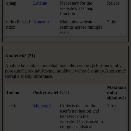
qmap
Lotame
Necessary for the
Relace
website’s 3D-map
function.
reduxPersistI
Amazon
Maintains website
7 dní
ndex
settings across multiple
visits.
Analytické (21)
Analytické cookies pomáhají majitelům webových stránek, aby
porozuměli, jak návštěvníci používají webové stránky.Anonymně
sbírají a sdělují informace.
Maximální
Jméno
Poskytovatel
Účel
doba
skladování
_clck
Microsoft
Collects data on the
1 rok
user’s navigation and
behavior on the
website. This is used to
compile statistical