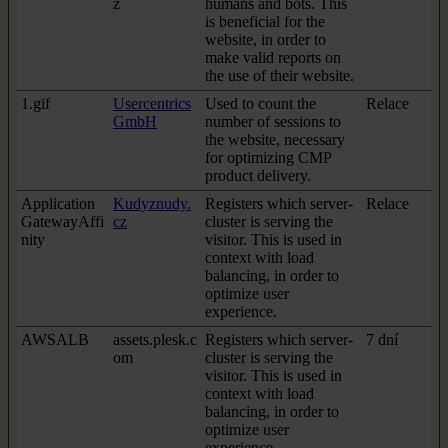
z
humans and bots. This
is beneficial for the
website, in order to
make valid reports on
the use of their website.
1.gif
Usercentrics
Used to count the
Relace
GmbH
number of sessions to
the website, necessary
for optimizing CMP
product delivery.
Application
Kudyznudy.
Registers which server-
Relace
GatewayAffi
cz
cluster is serving the
nity
visitor. This is used in
context with load
balancing, in order to
optimize user
experience.
AWSALB
assets.plesk.c
Registers which server-
7 dní
om
cluster is serving the
visitor. This is used in
context with load
balancing, in order to
optimize user
experience.