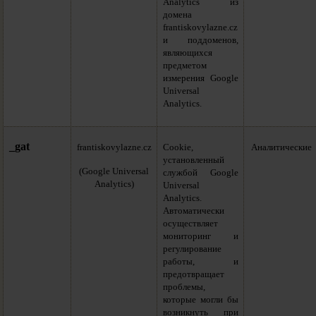
Analytics из
домена
frantiskovylazne.cz
и поддоменов,
являющихся
предметом
измерения Google
Universal
Analytics.
_gat
frantiskovylazne.cz
Cookie,
Аналитические
установленный
(Google Universal
службой Google
Analytics)
Universal
Analytics.
Автоматически
осуществляет
мониторинг и
регулирование
работы, и
предотвращает
проблемы,
которые могли бы
возникнуть при