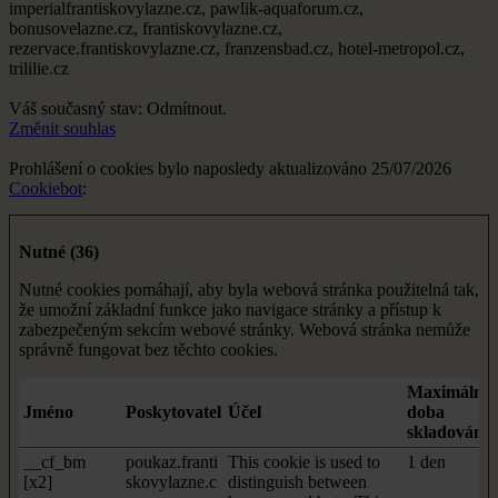
imperialfrantiskovylazne.cz, pawlik-aquaforum.cz,
bonusovelazne.cz, frantiskovylazne.cz,
rezervace.frantiskovylazne.cz, franzensbad.cz, hotel-metropol.cz,
trililie.cz
Váš současný stav: Odmítnout.
Změnit souhlas
Prohlášení o cookies bylo naposledy aktualizováno 25/07/2026
Cookiebot
:
Nutné (36)
Nutné cookies pomáhají, aby byla webová stránka použitelná tak,
že umožní základní funkce jako navigace stránky a přístup k
zabezpečeným sekcím webové stránky. Webová stránka nemůže
správně fungovat bez těchto cookies.
Maximální
Jméno
Poskytovatel
Účel
doba
skladování
__cf_bm
poukaz.franti
This cookie is used to
1 den
[x2]
skovylazne.c
distinguish between