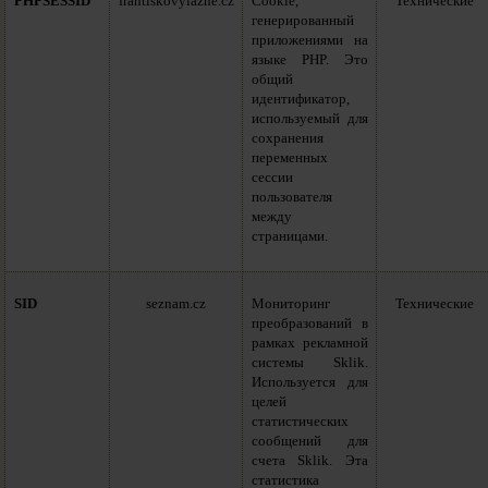
PHPSESSID
frantiskovylazne.cz
Cookie,
Технические
генерированный
приложениями на
языке PHP. Это
общий
идентификатор,
используемый для
сохранения
переменных
сессии
пользователя
между
страницами.
SID
seznam.cz
Мониторинг
Технические
преобразований в
рамках рекламной
системы Sklik.
Используется для
целей
статистических
сообщений для
счета Sklik. Эта
статистика