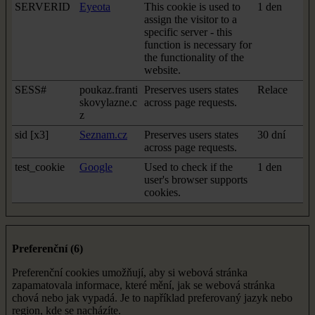
SERVERID
Eyeota
This cookie is used to
1 den
assign the visitor to a
specific server - this
function is necessary for
the functionality of the
website.
SESS#
poukaz.franti
Preserves users states
Relace
skovylazne.c
across page requests.
z
sid [x3]
Seznam.cz
Preserves users states
30 dní
across page requests.
test_cookie
Google
Used to check if the
1 den
user's browser supports
cookies.
Preferenční (6)
Preferenční cookies umožňují, aby si webová stránka
zapamatovala informace, které mění, jak se webová stránka
chová nebo jak vypadá. Je to například preferovaný jazyk nebo
region, kde se nacházíte.