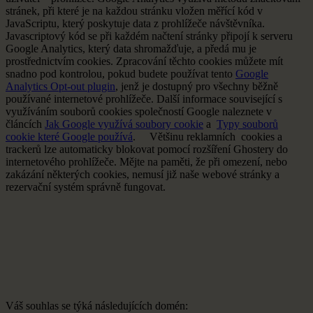
stránek, při které je na každou stránku vložen měřící kód v
JavaScriptu, který poskytuje data z prohlížeče návštěvníka.
Javascriptový kód se při každém načtení stránky připojí k serveru
Google Analytics, který data shromažďuje, a předá mu je
prostřednictvím cookies. Zpracování těchto cookies můžete mít
snadno pod kontrolou, pokud budete používat tento
Google
Analytics Opt-out plugin
, jenž je dostupný pro všechny běžně
používané internetové prohlížeče. Další informace související s
využíváním souborů cookies společností Google naleznete v
článcích
Jak Google využívá soubory cookie
a
Typy souborů
cookie které Google používá
. Většinu reklamních cookies a
trackerů lze automaticky blokovat pomocí rozšíření Ghostery do
internetového prohlížeče. Mějte na paměti, že při omezení, nebo
zakázání některých cookies, nemusí již naše webové stránky a
rezervační systém správně fungovat.
Váš souhlas se týká následujících domén: