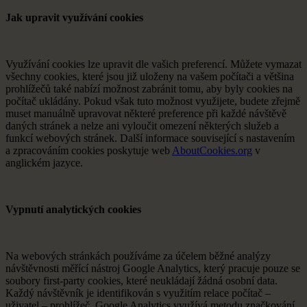
Jak upravit využívání cookies
Využívání cookies lze upravit dle vašich preferencí. Můžete vymazat
všechny cookies, které jsou již uloženy na vašem počítači a většina
prohlížečů také nabízí možnost zabránit tomu, aby byly cookies na
počítač ukládány. Pokud však tuto možnost využijete, budete zřejmě
muset manuálně upravovat některé preference při každé návštěvě
daných stránek a nelze ani vyloučit omezení některých služeb a
funkcí webových stránek. Další informace související s nastavením
a zpracováním cookies poskytuje web
AboutCookies.org
v
anglickém jazyce.
Vypnutí analytických cookies
Na webových stránkách používáme za účelem běžné analýzy
návštěvnosti měřící nástroj Google Analytics, který pracuje pouze se
soubory first-party cookies, které neukládají žádná osobní data.
Každý návštěvník je identifikován s využitím relace počítač –
uživatel – prohlížeč. Google Analytics využívá metodu značkování