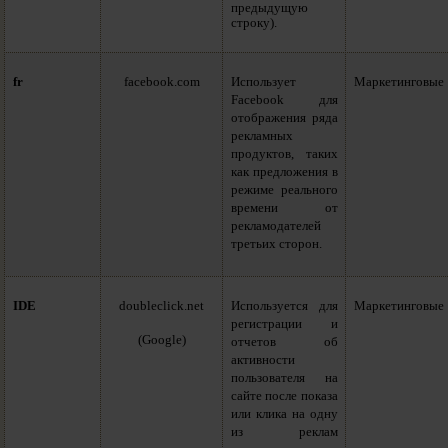
предыдущую
строку).
fr
facebook.com
Использует
Маркетинговые
Facebook для
отображения ряда
рекламных
продуктов, таких
как предложения в
режиме реального
времени от
рекламодателей
третьих сторон.
IDE
doubleclick.net
Используется для
Маркетинговые
регистрации и
(Google)
отчетов об
активности
пользователя на
сайте после показа
или клика на одну
из реклам