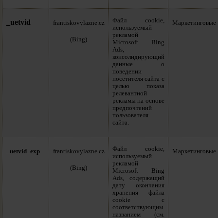
Файл cookie,
_uetvid
frantiskovylazne.cz
Маркетинговые
используемый
рекламой
(Bing)
Microsoft Bing
Ads,
консолидирующий
данные о
поведении
посетителя сайта с
целью показа
релевантной
рекламы на основе
предпочтений
пользователя
сайта.
Файл cookie,
_uetvid_exp
frantiskovylazne.cz
Маркетинговые
используемый
рекламой
(Bing)
Microsoft Bing
Ads, содержащий
дату окончания
хранения файла
cookie с
соответствующим
названием (см.