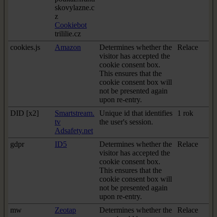
skovylazne.c
z
Cookiebot
trililie.cz
cookies.js
Amazon
Determines whether the
Relace
visitor has accepted the
cookie consent box.
This ensures that the
cookie consent box will
not be presented again
upon re-entry.
DID [x2]
Smartstream.
Unique id that identifies
1 rok
tv
the user's session.
Adsafety.net
gdpr
ID5
Determines whether the
Relace
visitor has accepted the
cookie consent box.
This ensures that the
cookie consent box will
not be presented again
upon re-entry.
mw
Zeotap
Determines whether the
Relace