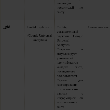
навигации
посетителей по
сайту.
_gid
frantiskovylazne.cz
Cookie,
Аналитические
установленный
(Google Universal
службой Google
Analytics)
Universal
Analytics.
Сохраняет и
актуализирует
уникальный
идентификатор
каждого сайта,
посещенного
пользователем.
Служит для
генерирования
статистических
данных с
информацией об
использовании
сайта