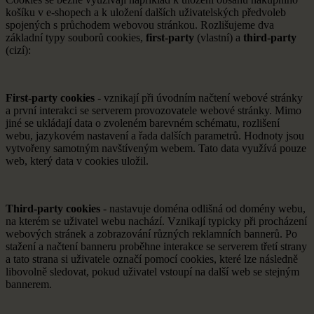
košíku v e-shopech a k uložení dalších uživatelských předvoleb
spojených s průchodem webovou stránkou. Rozlišujeme dva
základní typy souborů cookies,
first-party
(vlastní) a
third-party
(cizí):
First-party cookies
- vznikají při úvodním načtení webové stránky
a první interakci se serverem provozovatele webové stránky. Mimo
jiné se ukládají data o zvoleném barevném schématu, rozlišení
webu, jazykovém nastavení a řada dalších parametrů. Hodnoty jsou
vytvořeny samotným navštíveným webem. Tato data využívá pouze
web, který data v cookies uložil.
Third-party cookies
- nastavuje doména odlišná od domény webu,
na kterém se uživatel webu nachází. Vznikají typicky při procházení
webových stránek a zobrazování různých reklamních bannerů. Po
stažení a načtení banneru proběhne interakce se serverem třetí strany
a tato strana si uživatele označí pomocí cookies, které lze následně
libovolně sledovat, pokud uživatel vstoupí na další web se stejným
bannerem.