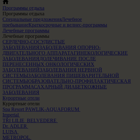
Программы отдыха
Программы отдыха
Специальные предложения
Лечебное
пребывание
Краткосрочные и велнес-программы
Лечебные программы
Лечебные программы
СЕРДЕЧНО-СОСУДИСТЫЕ
ЗАБОЛЕВАНИЯ
ЗАБОЛЕВАНИЯ ОПОРНО-
ДВИГАТЕЛЬНОГО АППАРАТА
ГИНЕКОЛОГИЧЕСКИЕ
ЗАБОЛЕВАНИЯ
ДОЛЕЧИВАНИЕ ПОСЛЕ
ПЕРЕНЕСЕННЫХ ОНКОЛОГИЧЕСКИХ
ЗАБОЛЕВАНИЙ
ЗАБОЛЕВАНИЯ НЕРВНОЙ
СИСТЕМЫ
ЗАБОЛЕВАНИЯ ПИЩЕВАРИТЕЛЬНОЙ
СИСТЕМЫ
ОБРАЗОВАТЕЛЬНО-ПРОФИЛАКТИЧЕСКАЯ
ПРОГРАММА
САХАРНЫЙ ДИАБЕТ
КОЖНЫЕ
ЗАБОЛЕВАНИЯ
Курортные отели
Курортные отели
Spa Resort PAWLIK-AQUAFORUM
Imperial
TŘI LILIE
BELVEDERE
Dr. ADLER
LUISA
METROPOL