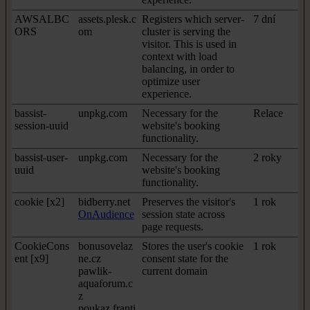
AWSALBC
assets.plesk.c
Registers which server-
7 dní
ORS
om
cluster is serving the
visitor. This is used in
context with load
balancing, in order to
optimize user
experience.
bassist-
unpkg.com
Necessary for the
Relace
session-uuid
website's booking
functionality.
bassist-user-
unpkg.com
Necessary for the
2 roky
uuid
website's booking
functionality.
cookie [x2]
bidberry.net
Preserves the visitor's
1 rok
OnAudience
session state across
page requests.
CookieCons
bonusovelaz
Stores the user's cookie
1 rok
ent [x9]
ne.cz
consent state for the
pawlik-
current domain
aquaforum.c
z
poukaz.franti