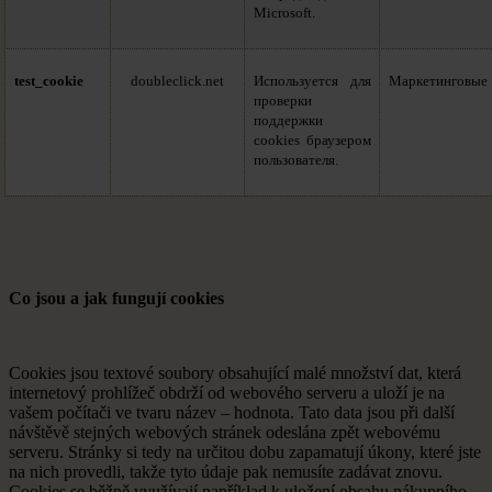
Microsoft.
test_cookie
doubleclick.net
Используется для
Маркетинговые
проверки
поддержки
cookies браузером
пользователя.
Co jsou a jak fungují cookies
Cookies jsou textové soubory obsahující malé množství dat, která
internetový prohlížeč obdrží od webového serveru a uloží je na
vašem počítači ve tvaru název – hodnota. Tato data jsou při další
návštěvě stejných webových stránek odeslána zpět webovému
serveru. Stránky si tedy na určitou dobu zapamatují úkony, které jste
na nich provedli, takže tyto údaje pak nemusíte zadávat znovu.
Cookies se běžně využívají například k uložení obsahu nákupního