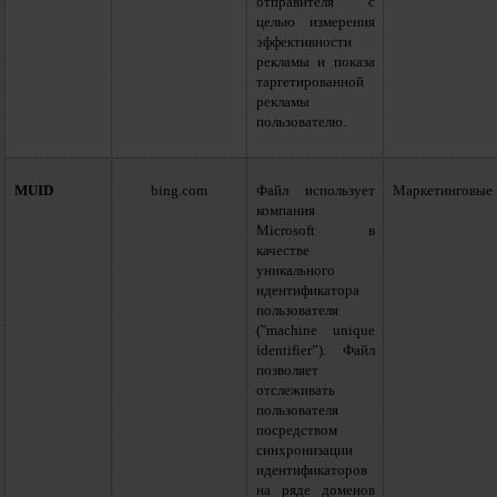
отправителя с
целью измерения
эффективности
рекламы и показа
таргетированной
рекламы
пользователю.
MUID
bing.com
Файл использует
Маркетинговые
компания
Microsoft в
качестве
уникального
идентификатора
пользователя
("machine unique
identifier”). Файл
позволяет
отслеживать
пользователя
посредством
синхронизации
идентификаторов
на ряде доменов