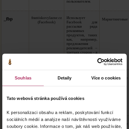
пользователем.
frantiskovylazne.cz
Использует
_fbp
Маркетинговые
(Facebook)
Facebook для
рассылки ряда
рекламных
продуктов, таких
как, например,
предложения
рекламодателей –
третьих сторон – в
режиме реального
времени.
Файл cookie
_gcl_au
Souhlas
Detaily
Více o cookies
frantiskovylazne.cz
Маркетинговые
службы Google
Adsense,
(Google Adsense)
используемый для
измерения
Tato webová stránka používá cookies
эффективности
рекламы на
сайтах.
K personalizaci obsahu a reklam, poskytování funkcí
sociálních médií a analýze naší návštěvnosti využíváme
Файл cookie,
_uetsid
frantiskovylazne.cz
Маркетинговые
soubory cookie. Informace o tom, jak náš web používáte,
используемый