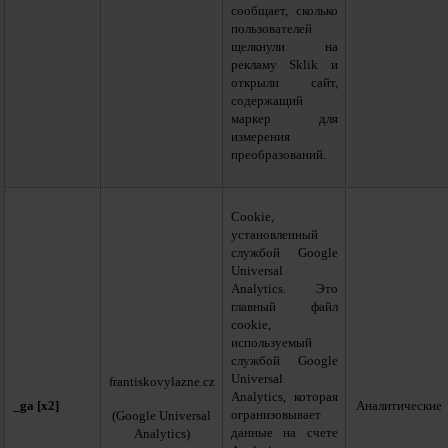
сообщает, сколько
пользователей
щелкнули на
рекламу Sklik и
открыли сайт,
содержащий
маркер для
измерения
преобразований.
Cookie,
установленный
службой Google
Universal
Analytics. Это
главный файл
cookie,
используемый
службой Google
Universal
frantiskovylazne.cz
Analytics, которая
_ga [x2]
Аналитические
огранизовывает
(Google Universal
данные на счете
Analytics)