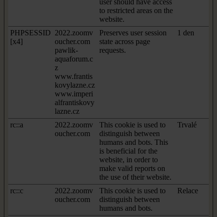
user should have access
to restricted areas on the
website.
PHPSESSID
2022.zoomv
Preserves user session
1 den
[x4]
oucher.com
state across page
pawlik-
requests.
aquaforum.c
z
www.frantis
kovylazne.cz
www.imperi
alfrantiskovy
lazne.cz
rc::a
2022.zoomv
This cookie is used to
Trvalé
oucher.com
distinguish between
humans and bots. This
is beneficial for the
website, in order to
make valid reports on
the use of their website.
rc::c
2022.zoomv
This cookie is used to
Relace
oucher.com
distinguish between
humans and bots.